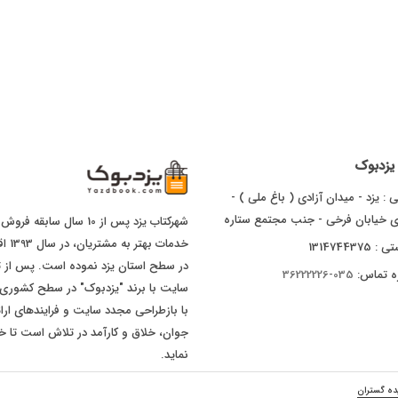
ا یزدبوک
 : یزد - میدان آزادی ( باغ ملی ) -
ای خیابان فرخی - جنب مجتمع ستاره
شهرکتاب یزد پس از 10 سال
خدما
1314744375
ه تماس:
035-36222226
با بازطراحی مجدد سایت و فرایندهای ارا
جوان، خلاق و کارآمد در تلاش است تا خد
نماید.
ده گستران