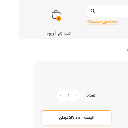
0
جستجوی پیشرفته
ثبت نام
ورود
تعداد :
+
-
1
قیمت : 520,000تومان