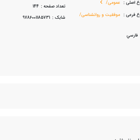
 اصلی :
عمومی/
تعداد صفحه :
144
 فرعی :
موفقیت و روانشناسی/
شابک :
9786001185731
فارسي