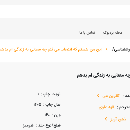
مجله یزدبوک
تماس با ما
انشناسی/
این من هستم که انتخاب می کنم چه معنایی به زندگی ام بدهم
ه معنایی به زندگی ام بدهم
نوبت چاپ :
1
ده :
کاترین می
سال چاپ :
1405
ترجم :
الهه علوی
وزن :
140
ذهن آویز
قطع/نوع جلد :
شوميز