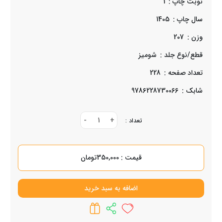
نوبت چاپ :
1
سال چاپ :
1405
وزن :
207
قطع/نوع جلد :
شوميز
تعداد صفحه :
228
شابک :
9786228730066
-
1
+
تعداد :
قیمت : 350,000تومان
اضافه به سبد خرید