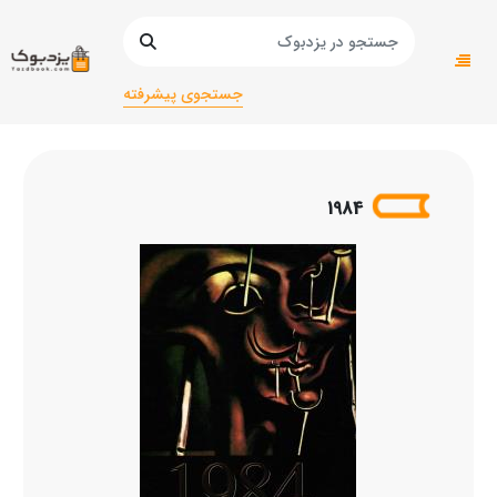
صفحه اصلی
عمومی
عمومی/
رمان و داستان/خارجی
1984
جستجوی پیشرفته
1984