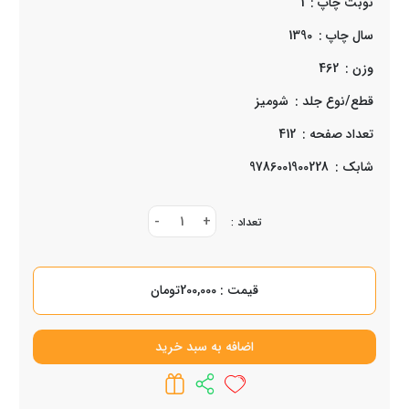
نوبت چاپ :
1
سال چاپ :
1390
وزن :
462
قطع/نوع جلد :
شوميز
تعداد صفحه :
412
شابک :
9786001900228
-
1
+
تعداد :
قیمت : 200,000تومان
اضافه به سبد خرید