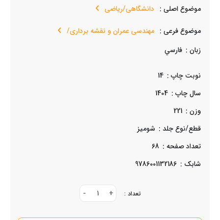
موضوع اصلی :
دانشگاهی/ریاضی
موضوع فرعی :
مهندسی عمران و نقشه برداری/
زبان :
فارسي
نوبت چاپ :
14
سال چاپ :
1404
وزن :
221
قطع/نوع جلد :
شوميز
تعداد صفحه :
68
شابک :
9786001132186
-
1
+
تعداد :