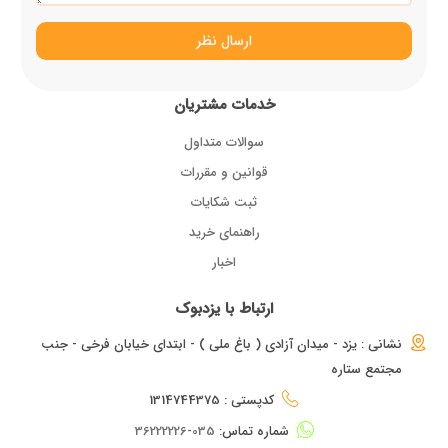
ارسال نظر
خدمات مشتریان
سوالات متداول
قوانین و مقررات
ثبت شکایات
راهنمای خرید
اخبار
ارتباط با یزدبوک
نشانی : یزد - میدان آزادی ( باغ ملی ) - ابتدای خیابان فرخی - جنب
مجتمع ستاره
کدپستی : 1314744375
شماره تماس:
035-36222226