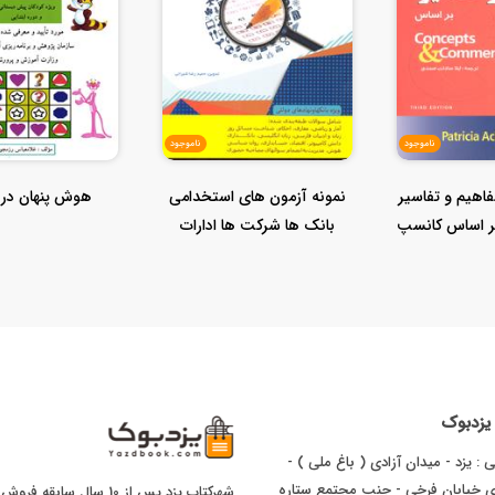
ناموجود
ناموجود
فاهیم و تفاسیر
نمونه آزمون های استخدامی
هوش پنهان در 
ر اساس کانسپ
بانک ها شرکت ها ادارات
..
ا یزدبوک
 : یزد - میدان آزادی ( باغ ملی ) -
ای خیابان فرخی - جنب مجتمع ستاره
شهرکتاب یزد پس از 10 سال