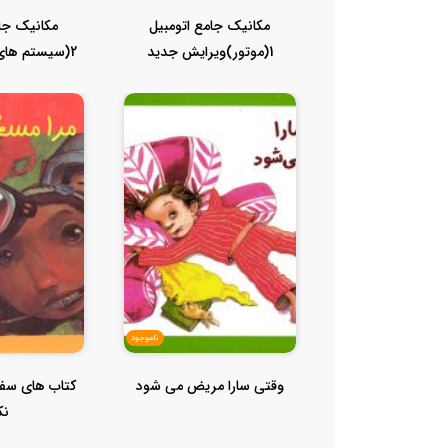
مکانیک جامع اتومبیل
مکانیک جام
1(موتور)ویرایش جدید
2(سیستم های
برق و.
ناموجود
وقتی سارا مریض می شود
کتاب های سفی
نک