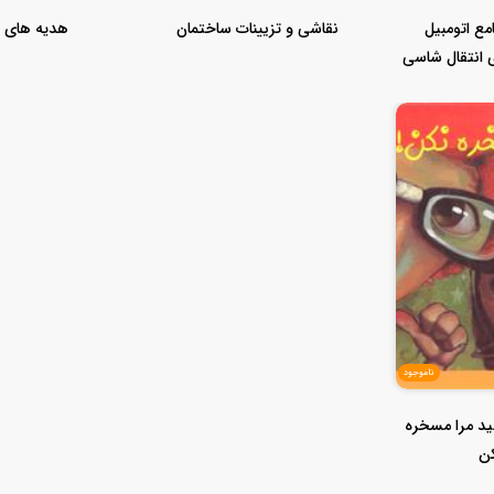
ع اتومبیل
نقاشی و تزیینات ساختمان
هدیه های 
 انتقال شاسی
...)...
ناموجود
د مرا مسخره
ن