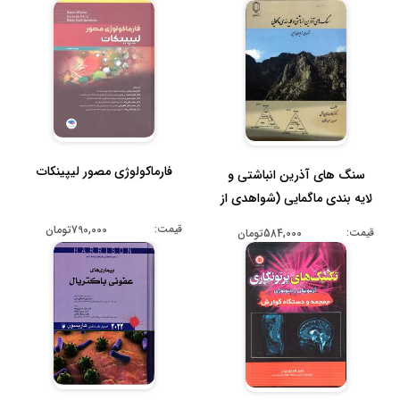
فارماکولوژی مصور لیپینکات
سنگ های آذرین انباشتی و
لایه بندی ماگمایی (شواهدی از
ا...
قیمت:
790,000تومان
قیمت:
584,000تومان