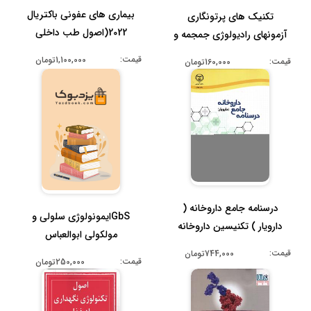
بیماری های عفونی باکتریال
تکنیک های پرتونگاری
2022(اصول طب داخلی
آزمونهای رادیولوژی جمجمه و
هاریسون )...
دستگاه ...
قیمت:
1,100,000تومان
قیمت:
160,000تومان
درسنامه جامع داروخانه (
GbSایمونولوژی سلولی و
دارویار ) تکنیسین داروخانه
مولکولی ابوالعباس
قیمت:
744,000تومان
قیمت:
250,000تومان