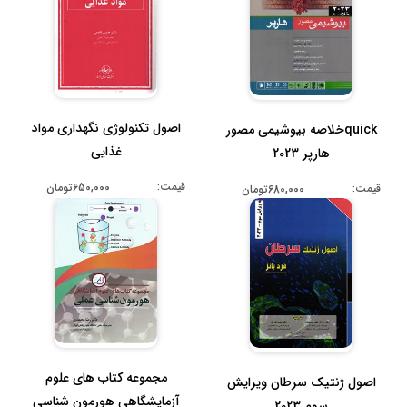
اصول تکنولوژی نگهداری مواد
quickخلاصه بیوشیمی مصور
غذایی
هارپر 2023
قیمت:
650,000تومان
قیمت:
680,000تومان
مجموعه کتاب های علوم
اصول ژنتیک سرطان ویرایش
آزمایشگاهی هورمون شناسی
سوم 2023