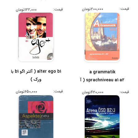
قیمت:
200,000تومان
قیمت:
122,000تومان
alter ego b1 ( آلتر اگو b1 با
a grammatik
ورک )
sprachniveau a1 a2 ( آ
گراماتیک سطح a1 a2 ...
قیمت:
650,000تومان
قیمت:
420,000تومان