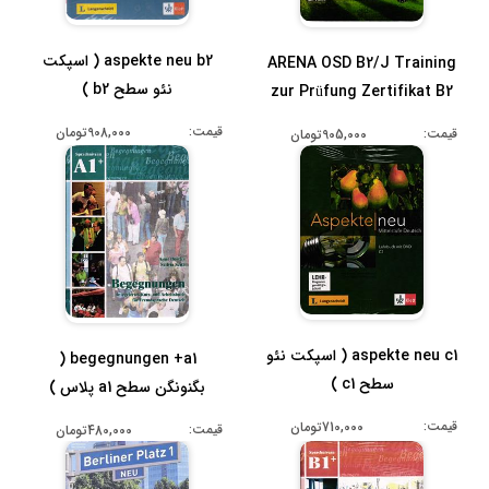
aspekte neu b2 ( اسپکت
ARENA OSD B2/J Training
نئو سطح b2 )
zur Prüfung Zertifikat B2
für ...
قیمت:
908,000تومان
قیمت:
905,000تومان
aspekte neu c1 ( اسپکت نئو
begegnungen +a1 (
سطح c1 )
بگنونگن سطح a1 پلاس )
قیمت:
710,000تومان
قیمت:
480,000تومان