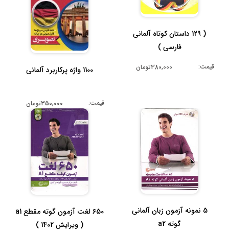
( 129 داستان کوتاه آلمانی
فارسی )
قیمت:
380,000تومان
1100 واژه پرکاربرد آلمانی
قیمت:
350,000تومان
5 نمونه آزمون زبان آلمانی
650 لغت آزمون گوته مقطع a1
گوته a2
( ویرایش 1402 )