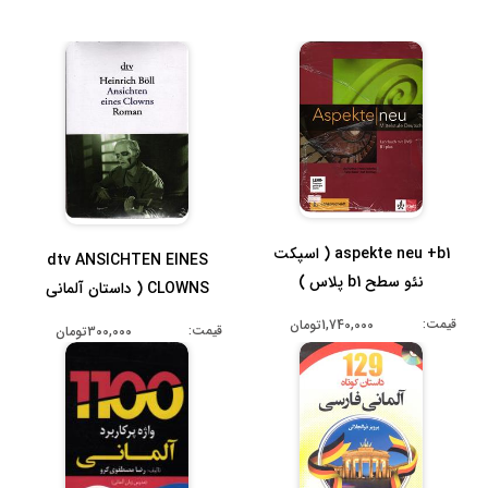
aspekte neu +b1 ( اسپکت
dtv ANSICHTEN EINES
نئو سطح b1 پلاس )
CLOWNS ( داستان آلمانی
دسته ی دلقک...
قیمت:
1,740,000تومان
قیمت:
300,000تومان