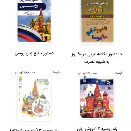
دستور جامع زبان روسی
خودآموز مکالمه عربی در 90 روز
به شیوه نصرت
قیمت:
680,000تومان
قیمت:
690,000تومان
راه روسیه 2 آموزش زبان
راه روسیه 3 ( دوره پیشرفته 1