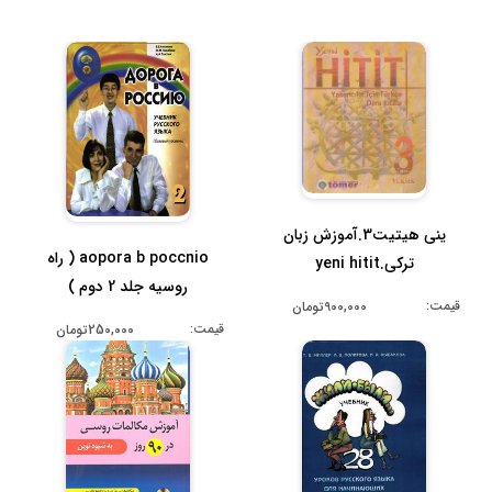
ینی هیتیت3.آموزش زبان
aopora b poccnio ( راه
ترکی.yeni hitit
روسیه جلد 2 دوم )
قیمت:
900,000تومان
قیمت:
250,000تومان