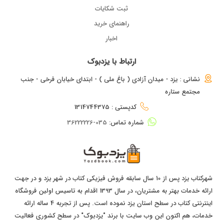
ثبت شکایات
راهنمای خرید
اخبار
ارتباط با یزدبوک
نشانی : یزد - میدان آزادی ( باغ ملی ) - ابتدای خیابان فرخی - جنب
مجتمع ستاره
کدپستی : 1314744375
شماره تماس:
035-36222226
شهرکتاب یزد پس از 10 سال سابقه فروش فیزیکی کتاب در شهر یزد و در جهت
ارائه خدمات بهتر به مشتریان، در سال 1393 اقدام به تاسیس اولین فروشگاه
اینترنتی کتاب در سطح استان یزد نموده است. پس از تجربه 4 ساله ارائه
خدمات، هم اکنون این وب سایت با برند "یزدبوک" در سطح کشوری فعالیت