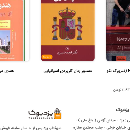
ناموجود
Netzwerk neu A1 (نتزورک نئو
دستور زبان کاربردی اسپانیایی
هندی در
2,1تومان
ا یزدبوک
 : یزد - میدان آزادی ( باغ ملی ) -
ای خیابان فرخی - جنب مجتمع ستاره
شهرکتاب یزد پس از 10 سال