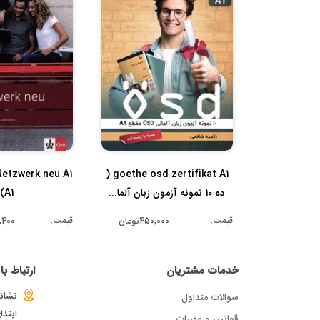
goethe osd zertifikat A1 (
ده 10 نمونه آزمون زبان آلما...
A1)
قیمت:
قیمت:
450,000تومان
93,400
خدمات مشتریان
ارتباط ب
نشانی
سوالات متداول
ابتد
قوانین و مقررات