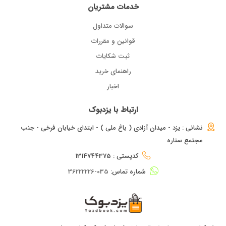
خدمات مشتریان
سوالات متداول
قوانین و مقررات
ثبت شکایات
راهنمای خرید
اخبار
ارتباط با یزدبوک
نشانی : یزد - میدان آزادی ( باغ ملی ) - ابتدای خیابان فرخی - جنب
مجتمع ستاره
کدپستی : 1314744375
شماره تماس:
035-36222226