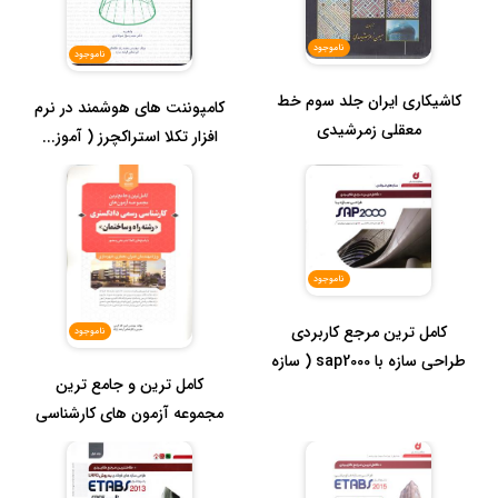
ناموجود
ناموجود
کاشیکاری ایران جلد سوم خط
کامپوننت های هوشمند در نرم
معقلی زمرشیدی
افزار تکلا استراکچرز ( آموز...
ناموجود
کامل ترین مرجع کاربردی
ناموجود
طراحی سازه با sap2000 ( سازه
کامل ترین و جامع ترین
ها...
مجموعه آزمون های کارشناسی
رسمی د...