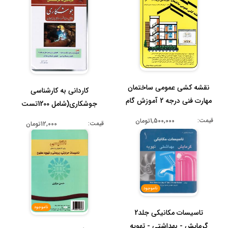
نقشه کشی عمومی ساختمان
کاردانی به کارشناسی
مهارت فنی درجه 2 آموزش گام
جوشکاری(شامل 1200تست
به ...
طبقه بندی شده...
قیمت:
1,500,000تومان
قیمت:
12,000تومان
ناموجود
ناموجود
تاسیسات مکانیکی جلد2
گرمایش - بهداشتی - تهویه