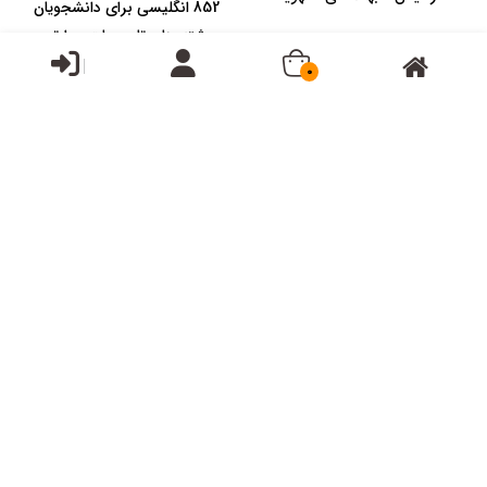
852 انگلیسی برای دانشجویان
رشته های تاسیسات حرارتی
برو...
0
ناموجود
ناموجود
آزمون نظام مهندسی رشته
PDMS پایپینگ 4 نرم افزار
تاسیسات مکانیکی
طراحی پایپینگ ( مدیریت و
کنتر...