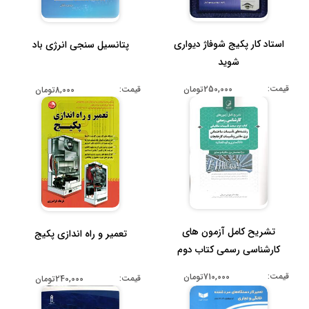
استاد کار پکیج شوفاژ دیواری
پتانسیل سنجی انرژی باد
شوید
قیمت:
قیمت:
250,000تومان
8,000تومان
تشریح کامل آزمون های
تعمیر و راه اندازی پکیج
کارشناسی رسمی کتاب دوم
مبحث تاسیس...
قیمت:
710,000تومان
قیمت:
240,000تومان