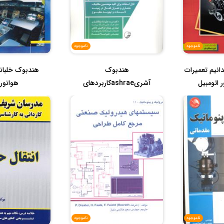
ناموجود
ناموجود
دانیم تعمیرات
هندبوک
هندبوک خلبان
 اتومبیل
آشریashraeکاربردهای
هوانور
گرمایش سرمایش وتهویه مطبوع
ناموجود
ناموجود