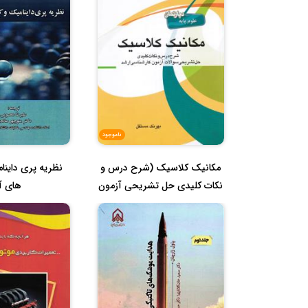
ناموجود
مکانیک کلاسیک (شرح درس و
نظریه پری داینام
نکات کلیدی حل تشریحی آزمون
های آ
ار...