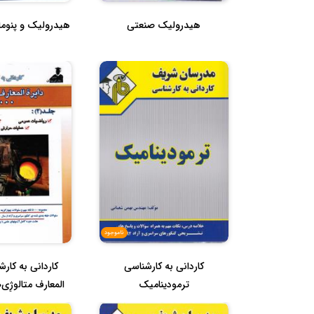
هیدرولیک صنعتی
هیدرولیک و پنوم
ناموجود
کاردانی به کارشناسی
کاردانی به کارش
ترمودینامیک
المعارف متالوژِِِِی5000)جلدد...