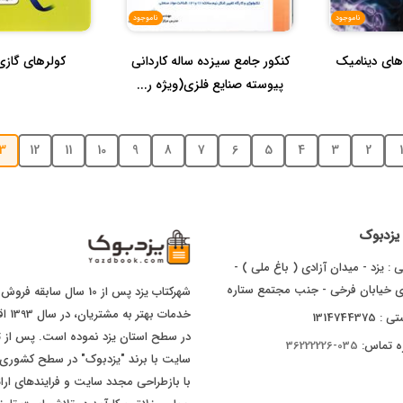
ناموجود
ناموجود
های دینامیک
کنکور جامع سیزده ساله کاردانی
کولرهای گاز
پیوسته صنایع فلزی(ویژه ر...
13
12
11
10
9
8
7
6
5
4
3
2
1
ا یزدبوک
 : یزد - میدان آزادی ( باغ ملی ) -
ای خیابان فرخی - جنب مجتمع ستاره
شهرکتاب یزد پس از 10 سال
خدما
1314744375
ه تماس:
035-36222226
با بازطراحی مجدد سایت و فرایندهای ارا