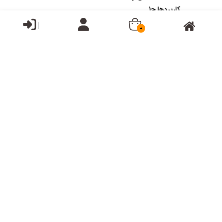
کاربردها ج1
قیمت:
9,200تومان
قیمت:
0
95,000تومان
هفت سال کنکور ارشد مهندسی
هندبوک معماری چاپ ششم
مکانیک84-90
قیمت:
قیمت:
23,000تومان
590,000تومان