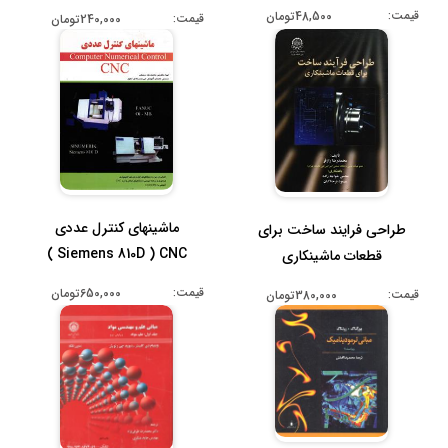
پروژه...
قیمت:
48,500تومان
قیمت:
240,000تومان
ماشینهای کنترل عددی
طراحی فرایند ساخت برای
Siemens 810D ) CNC )
قطعات ماشینکاری
قیمت:
650,000تومان
قیمت:
380,000تومان