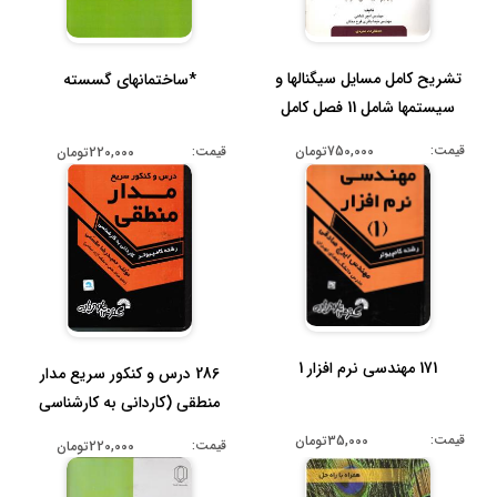
تشریح کامل مسایل سیگنالها و
*ساختمانهای گسسته
سیستمها شامل 11 فصل کامل
قیمت:
قیمت:
750,000تومان
220,000تومان
171 مهندسی نرم افزار 1
286 درس و کنکور سریع مدار
منطقی (کاردانی به کارشناسی
ر...
قیمت:
35,000تومان
قیمت:
220,000تومان