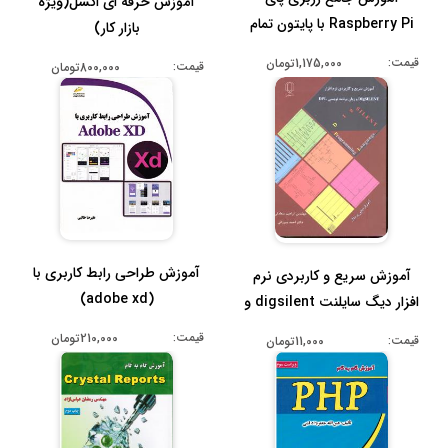
آموزش حرفه ای اکسل(ویژه
Raspberry Pi با پایتون تمام
بازار کار)
رنگ...
قیمت:
1,175,000تومان
قیمت:
800,000تومان
آموزش طراحی رابط کاربری با
آموزش سریع و کاربردی نرم
(adobe xd)
افزار دیگ سایلنت digsilent و
...
قیمت:
210,000تومان
قیمت:
11,000تومان