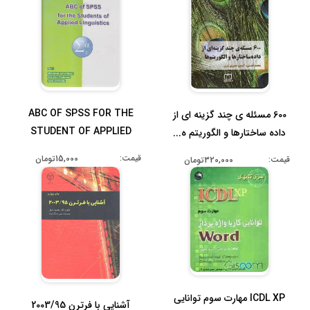
ABC OF SPSS FOR THE
600 مسئله ی چند گزینه ای از
STUDENT OF APPLIED
داده ساختارها و الگوریتم ه...
LINGUISTICS
قیمت:
15,000تومان
قیمت:
320,000تومان
ICDL XP مهارت سوم توانایی
آشنایی با فرترن 2003/95