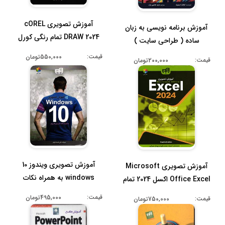
آموزش تصویری cOREL
آموزش برنامه نویسی به زبان
DRAW 2024 تمام رنگی کورل
ساده ( طراحی سایت )
دراو
قیمت:
550,000تومان
قیمت:
200,000تومان
آموزش تصویری ویندوز 10
آموزش تصویری Microsoft
windows به همراه نکات
Office Excel اکسل 2024 تمام
کاربردی ک...
رنگ...
قیمت:
495,000تومان
قیمت:
750,000تومان