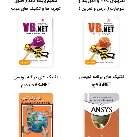
تمرینهای C++ با الگوریتم و
تنظیم پایگاه داده ( اصول
فلوچارت ( درس و تمرین )
تجربه ها و تکنیک های عیب
PR...
یابی...
ناموجود
ناموجود
تکنیک های برنامه نویسی
تکنیک های برنامه نویسی
VB0NETج1
VB0NETجلددوم