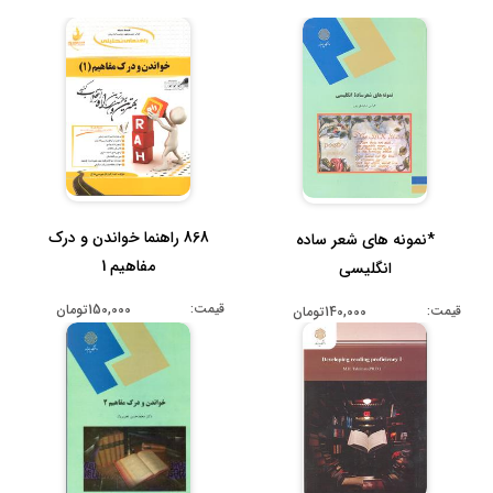
868 راهنما خواندن و درک
*نمونه های شعر ساده
مفاهیم 1
انگلیسی
قیمت:
150,000تومان
قیمت:
140,000تومان