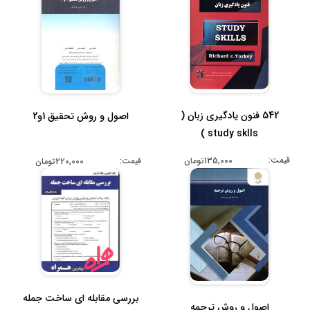
542 فنون یادگیری زبان (
اصول و روش تحقیق 1و2
study sklls )
قیمت:
135,000تومان
قیمت:
220,000تومان
بررسی مقابله ای ساخت جمله
اصول و روش ترجمه