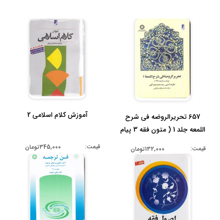
آموزش کلام اسلامی 2
657 تحریرالروضه فی شرح
اللمعه جلد 1 ( متون فقه 3 پیام
...
قیمت:
345,000تومان
قیمت:
132,000تومان