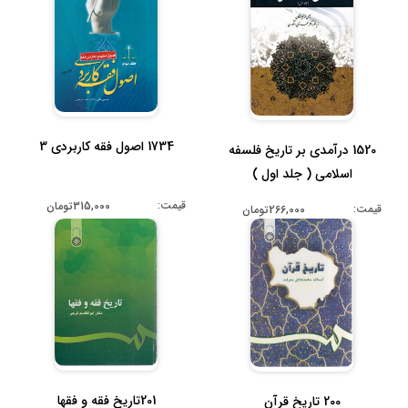
1734 اصول فقه کاربردی 3
1520 درآمدی بر تاریخ فلسفه
اسلامی ( جلد اول )
قیمت:
315,000تومان
قیمت:
266,000تومان
201تاریخ فقه و فقها
200 تاریخ قرآن