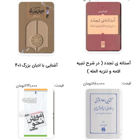
آستانه ی تجدد ( در شرح تنبیه
آشنایی با ادیان بزرگ 401
الامه و تنزیه المله )
قیمت:
680,000تومان
قیمت:
241,000تومان