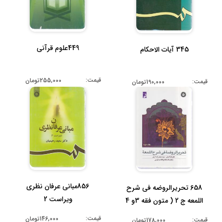
449علوم قرآنی
345 آیات الاحکام
قیمت:
255,000تومان
قیمت:
190,000تومان
856مبانی عرفان نظری
658 تحریرالروضه فی شرح
ویراست 2
اللمعه ج 2 ( متون فقه 3و 4
پیام...
قیمت:
146,000تومان
قیمت:
178,000تومان