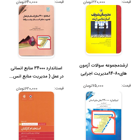
قیمت:
قیمت:
640,000تومان
220,000تومان
ارشدمجموعه سوالات آزمون
استاندارد 34000 منابع انسانی
های80-94مدیریت اجرایی
در عمل ( مدیریت منابع انس...
باپاسخ ت...
قیمت:
75,000تومان
قیمت:
620,000تومان