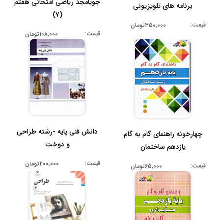
جویامجد ریاضی امتحانی هفتم
برنامه های تلویزیونی
(7)
قیمت:
350,000تومان
قیمت:
108,000تومان
دانش فنی پایه -رشته طراحی
چهارخونه راهنمای گام به گام
و دوخت
یازدهم ساختمان
قیمت:
200,000تومان
قیمت:
65,000تومان