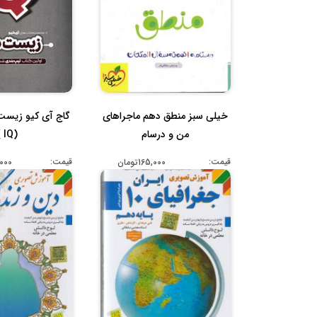
خیلی سبز منطق دهم ماجراهای
گاج آی کیو زیس
من و درسام
(IQ )
قیمت:
قیمت:
165,000تومان
90,000