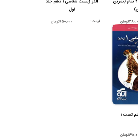
الگو ریاضی دهم 20 تمام (تمرین
الگو زیست شناسی 1 دهم جلد
ن)
اول
قیمت:
380تومان
650,000تومان
م تست 1
690,تومان