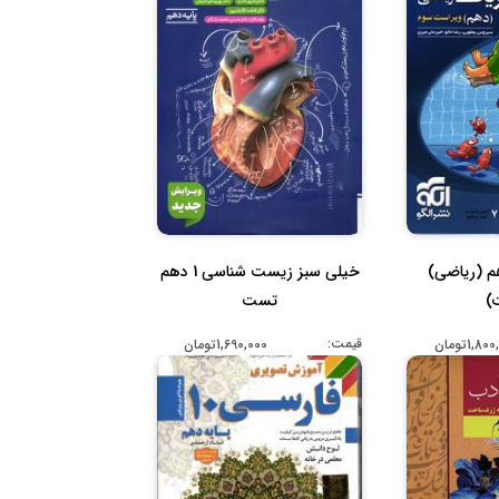
م (ریاضی)
خیلی سبز زیست شناسی 1 دهم
)
تست
قیمت:
1,8تومان
1,690,000تومان