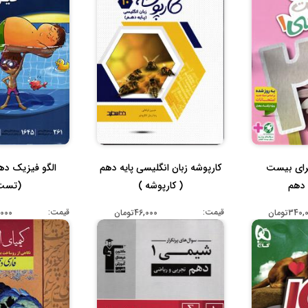
رای بیست
کارپوشه زبان انگلیسی پایه دهم
الگو فیزیک ده
 دهم
( کارپوشه )
(تست
قیمت:
قیمت:
340تومان
46,000تومان
00,000