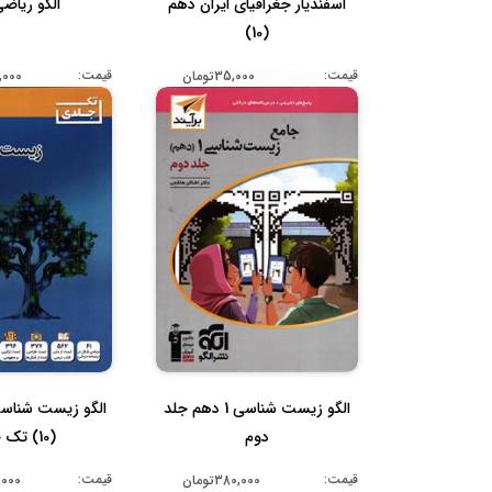
اسفندیار جغرافیای ایران دهم
الگو ریاض
(10)
قیمت:
قیمت:
35,000تومان
50,000
الگو زیست شناسی 1 دهم جلد
الگو زیست شناس
دوم
(10) تک جلدی
قیمت:
قیمت:
380,000تومان
00,000