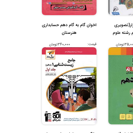
ار(تصویری
اخوان گام به گام دهم حسابداری
 دهم رشته علوم
هنرستان
..
قیمت:
35,تومان
340,000تومان