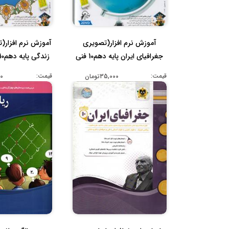
آموزش نرم افزار(تصویری
آموزش نرم افزار(
جغرافیای ایران پایه دهم10 فنی
زندگی پایه دهم10)(cd-dvd ...
ح...
قیمت:
قیمت:
35,000تومان
00