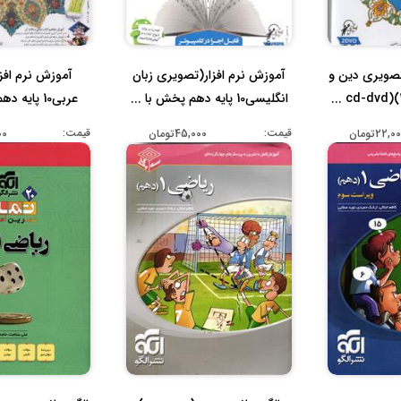
تصویری دین و
آموزش نرم افزار(تصویری زبان
آموزش نرم افز
انگلیسی10 پایه دهم پخش با ...
عربی10 پایه
انسان.
قیمت:
قیمت:
22,0تومان
45,000تومان
000