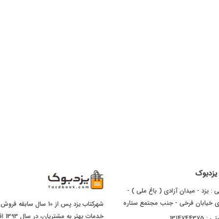
ا یزدبوک
 : یزد - میدان آزادی ( باغ ملی ) -
ای خیابان فرخی - جنب مجتمع ستاره
شهرکتاب یزد پس از 10 سال
خدما
1314744375