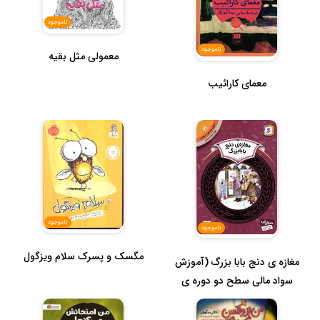
ناموجود
ناموجود
معمولی مثل بقیه
معمای کارائیب
ناموجود
ناموجود
مگسک و پسرک سلام ویزگول
مغازه ی دنج بابا بزرگ (آموزش
سواد مالی سطح دو دوره ی
د...