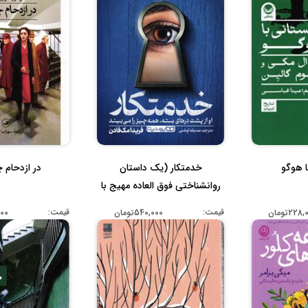
ا هوگو
خدمتکار (یک داستان
در ازدحام چ
روانشناختی فوق العاده مهیج با
پایان...
قیمت:
قیمت:
228تومان
540,000تومان
,000