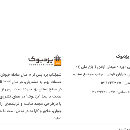
ا یزدبوک
 : یزد - میدان آزادی ( باغ ملی ) -
ای خیابان فرخی - جنب مجتمع ستاره
شهرکتاب یزد پس از 10 سال
خدما
1314744375
ه تماس:
035-36222226
با بازطراحی مجدد سایت و فرایندهای ارا
جوان، خلاق و کارآمد در تلاش است تا خد
نماید.
ده گستران