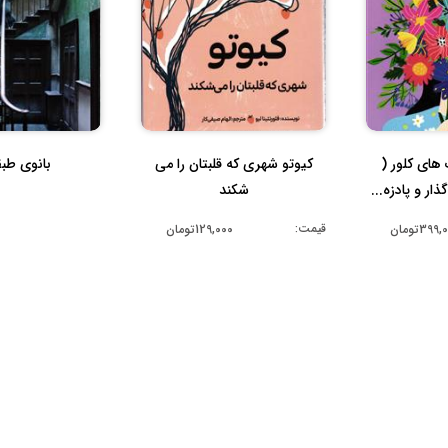
ای کلور (
کیوتو شهری که قلبتان را می
بانوی طبقه
گذار و پادزه...
شکند
قیمت:
399تومان
129,000تومان