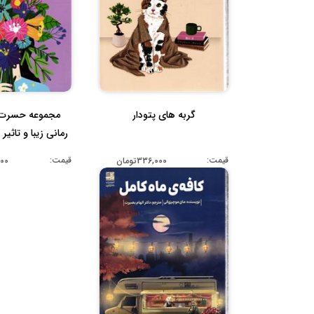
گربه های پتودار
مجموعه حسرت ه
رمانی زیبا و تاثیر 
قیمت:
قیمت:
336,000تومان
,000