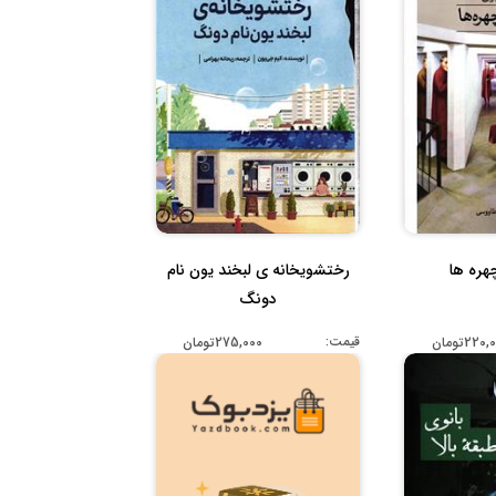
هره ها
رختشویخانه ی لبخند یون نام
دونگ
قیمت:
220تومان
275,000تومان