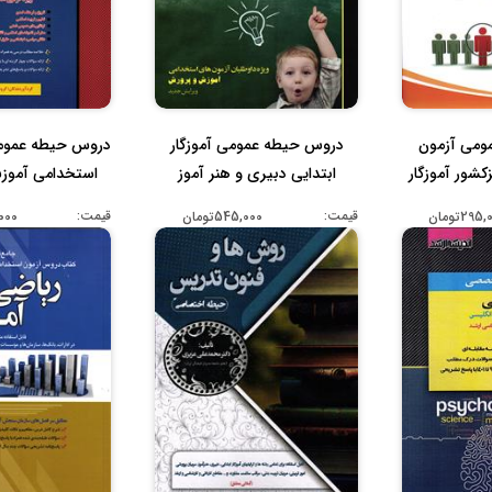
ومی آزمون
دروس حیطه عمومی آموزگار
دروس حیطه عمومی
شور آموزگار
ابتدایی دبیری و هنر آموز
استخدامی آموز
.
1402...
قیمت:
قیمت:
295تومان
545,000تومان
5,000