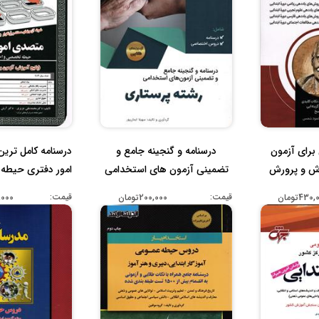
برای آزمون
درسنامه و گنجینه جامع و
درسنامه کامل تری
ش و پرورش
تضمینی آزمون های استخدامی
امور دفتری حیطه 
..
رشته...
قیمت:
قیمت:
430تومان
200,000تومان
90,000