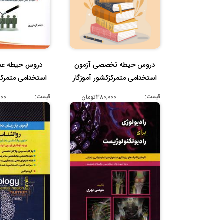
دروس حیطه تخصصی آزمون
دروس حیطه عم
استخدامی متمرکزکشور آموزگار
استخدامی متمرکزک
ابتد...
ابتد..
قیمت:
قیمت:
380,000تومان
,000