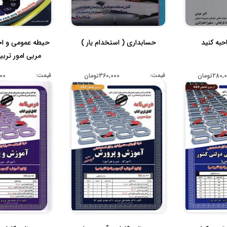
به کنید
حسابداری ( استخدام یار )
حیطه عمومی و ا
مربی امور تربی
قیمت:
قیمت:
280تومان
360,000تومان
,000