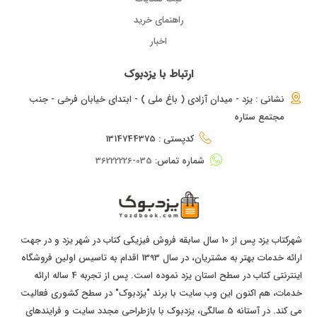
راهنمای خرید
اخبار
ارتباط با یزدبوک
نشانی : یزد - میدان آزادی ( باغ ملی ) - ابتدای خیابان فرخی - جنب
مجتمع ستاره
کدپستی : 1314744375
شماره تماس:
035-36222226
شهرکتاب یزد پس از 10 سال سابقه فروش فیزیکی کتاب در شهر یزد و در جهت
ارائه خدمات بهتر به مشتریان، در سال 1393 اقدام به تاسیس اولین فروشگاه
اینترنتی کتاب در سطح استان یزد نموده است. پس از تجربه 4 ساله ارائه
خدمات، هم اکنون این وب سایت با برند "یزدبوک" در سطح کشوری فعالیت
می کند. در آستانه 5 سالگی، یزدبوک با بازطراحی مجدد سایت و فرایندهای