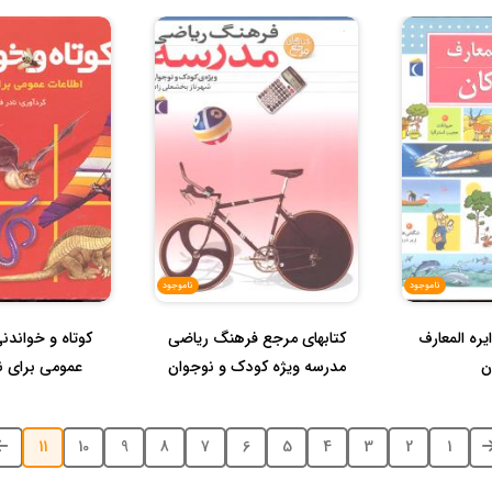
ناموجود
ناموجود
یره المعارف
کتابهای مرجع فرهنگ ریاضی
کوتاه و خواندنی
ن
مدرسه ویژه کودک و نوجوان
عمومی برای ن
11
10
9
8
7
6
5
4
3
2
1