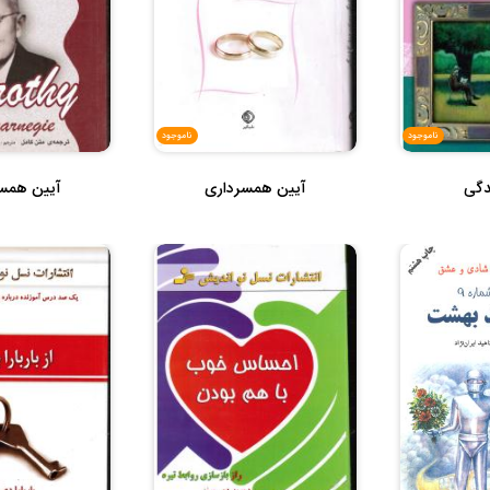
ناموجود
ناموجود
دگی
آیین همسرداری
آیین همس