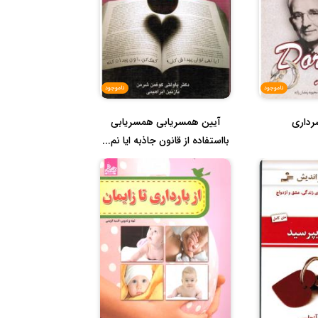
ناموجود
ناموجود
رداری
آیین همسریابی همسریابی
بااستفاده از قانون جاذبه ایا نم...