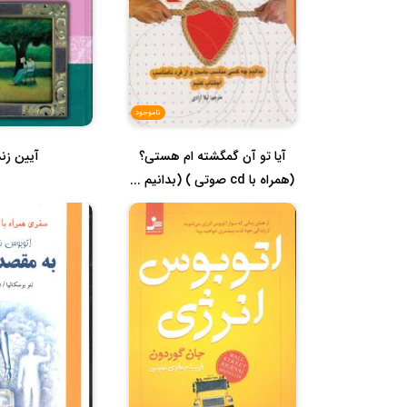
ناموجود
آیا تو آن گمگشته ام هستی؟
آیین زن
(همراه با cd صوتی ) (بدانیم ...