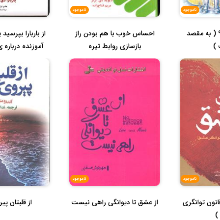
ناموجود
ناموجود
اتوبوس شماره 9 ( به مقصد
احساس خوب با هم بودن راز
از باربارا بپرسی
)
بازسازی روابط تیره
آموزنده درباره ی
ناموجود
ناموجود
نون توانگری
از عشق تا دیوانگی راهی نیست
از قلبتان پی
)