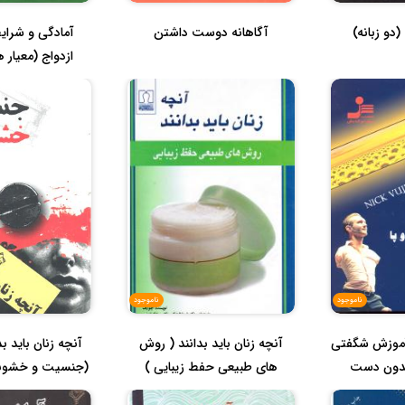
(دو زبانه)
آگاهانه دوست داشتن
آمادگی و شرایط
ازدواج (معیار 
همسر.
ناموجود
ناموجود
(آموزش شگفتی
آنچه زنان باید بدانند ( روش
بدون دست
های طبیعی حفط زیبایی )
(جنسیت و خشون
..
سل..