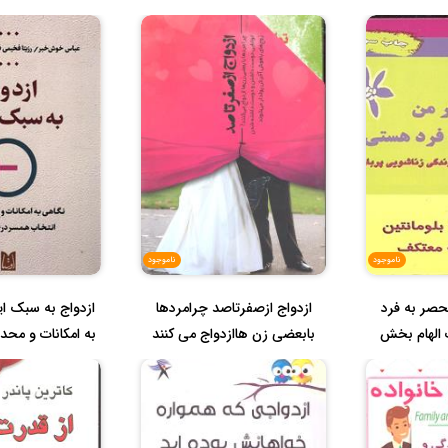
ناموجود
ناموجود
حصر به فرد
ازدواج ازصفرتاصد چرامردها
ازدواج به سبک ای
الهام بخش
بابعضی زن هاازدواج می کنند
به امکانات و محد
..
ت...