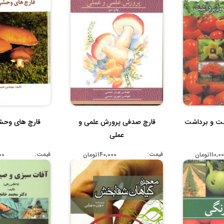
شت و برداشت
قارچ صدفی پرورش علمی و
قارچ های وحش
عملی
قیمت:
قیمت:
110,تومان
140,000تومان
000