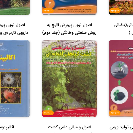
ناموجود
ناموجود
نی(باغبانی
اصول نوین پرورش قارچ به
اصول نوین پرو
 )
روش صنعتی وخانگی (جلد دوم)
دارویی کاربردی و
از...
ناموجود
ناموجود
ی تولید ورمی
اصول و مبانی علمی کشت
اکالیپتو