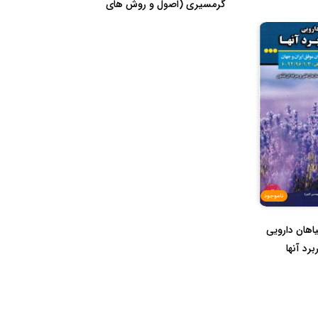
گرمسیری (اصول و روش های
پرورش د...
ناموجود
اهان دارویی
رد آنها