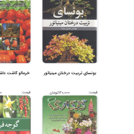
بونسای تربیت درختان مینیاتور
خرمالو کاشت دا
قیمت:
قیمت:
120,000تومان
000