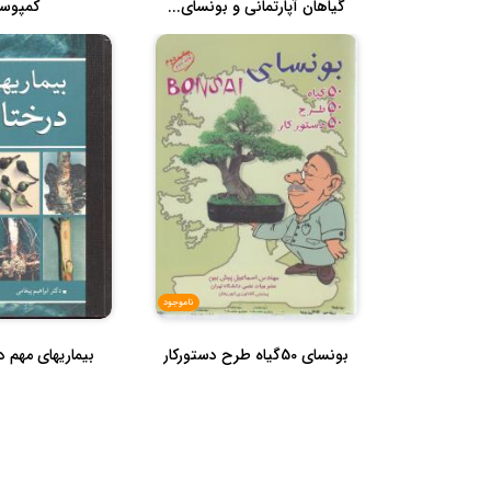
گیاهان آپارتمانی و بونسای...
کمپوس
ناموجود
بونسای 50گیاه طرح دستورکار
بیماریهای مهم د