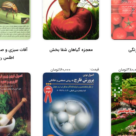
نگی
معجزه گیاهان شفا بخش
آفات سبزی و صیف
اطلس رن
قیمت:
380تومان
160,000تومان