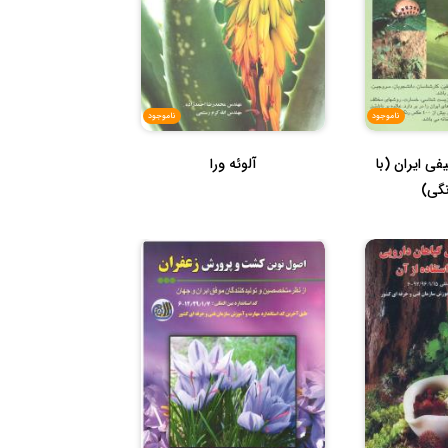
ناموجود
ناموجود
ی ایران (با
آلوئه ورا
گی)