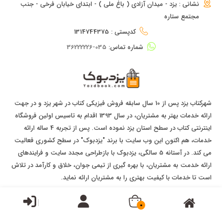
نشانی : یزد - میدان آزادی ( باغ ملی ) - ابتدای خیابان فرخی - جنب
مجتمع ستاره
کدپستی : 1314744375
شماره تماس:
035-36222226
شهرکتاب یزد پس از 10 سال سابقه فروش فیزیکی کتاب در شهر یزد و در جهت
ارائه خدمات بهتر به مشتریان، در سال 1393 اقدام به تاسیس اولین فروشگاه
اینترنتی کتاب در سطح استان یزد نموده است. پس از تجربه 4 ساله ارائه
خدمات، هم اکنون این وب سایت با برند "یزدبوک" در سطح کشوری فعالیت
می کند. در آستانه 5 سالگی، یزدبوک با بازطراحی مجدد سایت و فرایندهای
ارائه خدمت به مشتریان، با بهره گیری از تیمی جوان، خلاق و کارآمد در تلاش
است تا خدمات با کیفیت بهتری را به مشتریان ارائه نماید.
0
تمامی حقوق برای
بانک کتاب یزدبوک
محفوظ است.
| طراحی و پیاده سازی توسط
ایده گستران