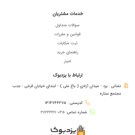
خدمات مشتریان
سوالات متداول
قوانین و مقررات
ثبت شکایات
راهنمای خرید
اخبار
ارتباط با یزدبوک
نشانی : یزد - میدان آزادی ( باغ ملی ) - ابتدای خیابان فرخی - جنب
مجتمع ستاره
کدپستی : 1314744375
شماره تماس:
035-36222226