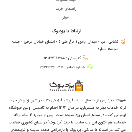
راهنمای خرید
اخبار
ارتباط با یزدبوک
نشانی : یزد - میدان آزادی ( باغ ملی ) - ابتدای خیابان فرخی - جنب
مجتمع ستاره
کدپستی : 1314744375
شماره تماس:
035-36222226
شهرکتاب یزد پس از 10 سال سابقه فروش فیزیکی کتاب در شهر یزد و در جهت
ارائه خدمات بهتر به مشتریان، در سال 1393 اقدام به تاسیس اولین فروشگاه
اینترنتی کتاب در سطح استان یزد نموده است. پس از تجربه 4 ساله ارائه
خدمات، هم اکنون این وب سایت با برند "یزدبوک" در سطح کشوری فعالیت
می کند. در آستانه 5 سالگی، یزدبوک با بازطراحی مجدد سایت و فرایندهای