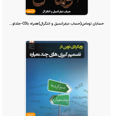
ناموجود
حسابان توماس(حساب دیفرانسیل و انتگرال)همراه باCD-جلداو...
ناموجود