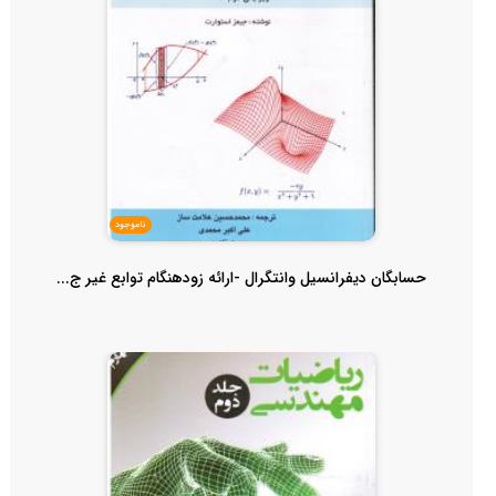
ناموجود
حسابگان دیفرانسیل وانتگرال -ارائه زودهنگام توابع غیر ج...