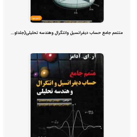
ناموجود
متتمم جامع حساب دیفرانسیل وانتگرال وهندسه تحلیلی(جلداو...