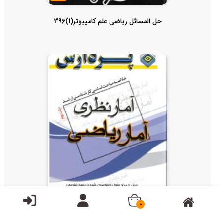
حل المسائل ریاضی علم کامپیوتر(1)396
ناموجود
0
خلاصه آمار نظری 2 آمار ریاضی / پردازش