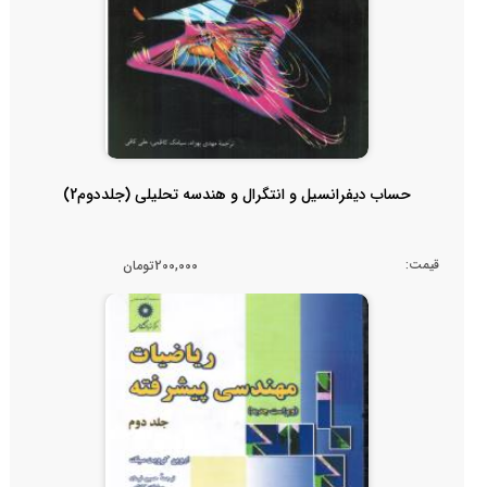
حساب دیفرانسیل و انتگرال و هندسه تحلیلی (جلددوم2)
قیمت:
200,000تومان