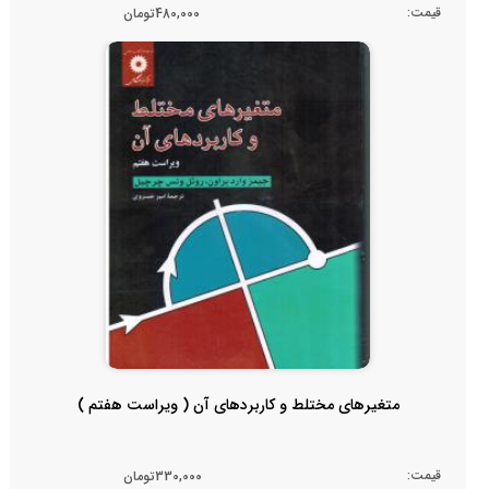
قیمت:
480,000تومان
متغیرهای مختلط و کاربردهای آن ( ویراست هفتم )
قیمت:
330,000تومان