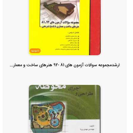
ناموجود
ارشدمجموعه سوالات آزمون های 81 -92 هنرهای ساخت و معمار...