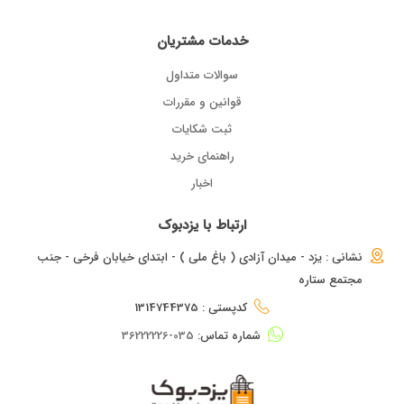
خدمات مشتریان
سوالات متداول
قوانین و مقررات
ثبت شکایات
راهنمای خرید
اخبار
ارتباط با یزدبوک
نشانی : یزد - میدان آزادی ( باغ ملی ) - ابتدای خیابان فرخی - جنب
مجتمع ستاره
کدپستی : 1314744375
شماره تماس:
035-36222226