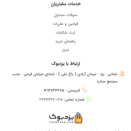
خدمات مشتریان
سوالات متداول
قوانین و مقررات
ثبت شکایات
راهنمای خرید
اخبار
ارتباط با یزدبوک
نشانی : یزد - میدان آزادی ( باغ ملی ) - ابتدای خیابان فرخی - جنب
مجتمع ستاره
کدپستی : 1314744375
شماره تماس:
035-36222226