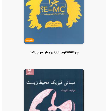
ناموجود
چراe=mcوچرابایدبرایمان مهم باشد