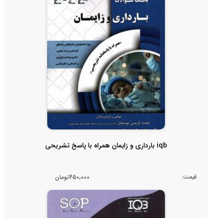
iqb بارداری و زایمان همراه با پاسخ تشریحی
قیمت:
450,000تومان