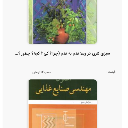
سبزی کاری در ویلا قدم به قدم (چرا ؟ کی ؟ کجا ؟ چطور ؟...
قیمت:
120,000تومان