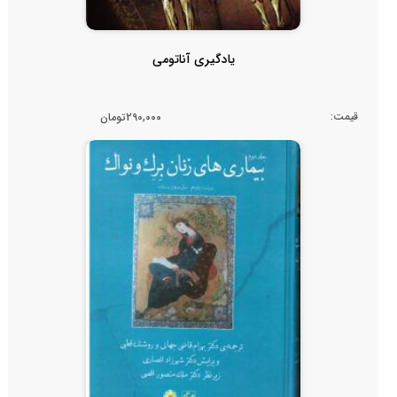
یادگیری آناتومی
قیمت:
290,000تومان