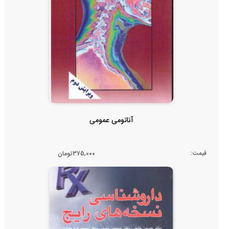
آناتومی عمومی
قیمت:
375,000تومان