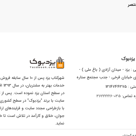
تصر
ا یزدبوک
 : یزد - میدان آزادی ( باغ ملی ) -
ای خیابان فرخی - جنب مجتمع ستاره
شهرکتاب یزد پس از 10 سال
خدما
1314744375
ه تماس:
035-36222226
با بازطراحی مجدد سایت و فرایندهای ارا
جوان، خلاق و کارآمد در تلاش است تا خد
نماید.
ده گستران