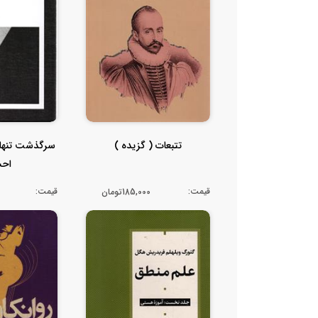
تتبعات ( گزیده )
سرگذشت تنهای
اح
قیمت:
قیمت:
185,000تومان