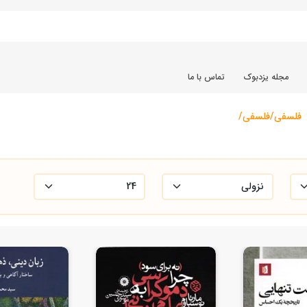
مجله یزدبوک
تماس با ما
فلسفی/فلسفی/