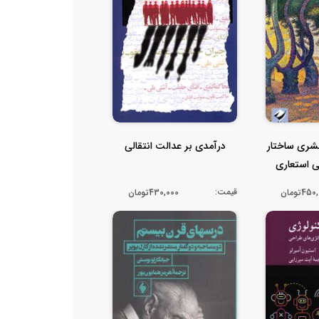
بشری ساختار
درآمدی بر عدالت انتقالی
ی استعاری
قیمت:
45تومان
430,000تومان