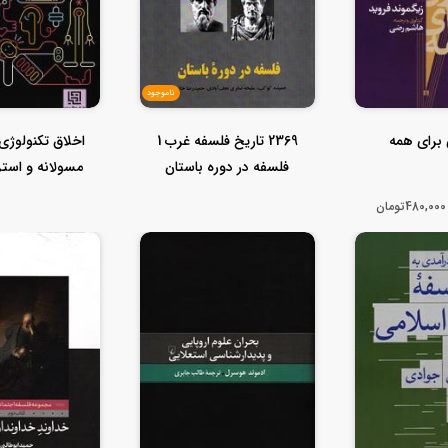
ناموجود
 برای همه
2369 تاریخ فلسفه غرب 1
اخلاق تکنولوژی 
فلسفه در دوره باستان
مسولانه و است
طراحی).
480,000تومان