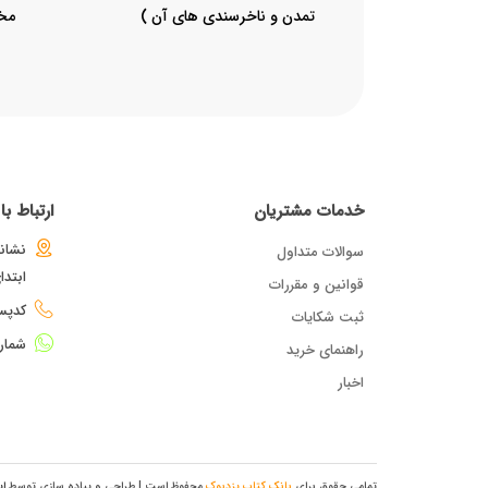
تمدن و ناخرسندی های آن )
مخ
خدمات مشتریان
ارتباط ب
نشانی
سوالات متداول
ابتد
قوانین و مقررات
کدپستی : 
ثبت شکایات
شمار
راهنمای خرید
اخبار
تمامی حقوق برای
بانک کتاب یزدبوک
محفوظ است.
| طراحی و پیاده سازی توسط
ای