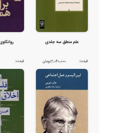
علم منطق سه جلدی
روانکاوی
قیمت:
قیمت:
2,040,000تومان