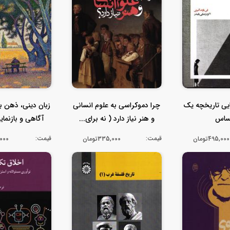
ی تاریخچه یک
چرا دموکراسی به علوم انسانی
زبان دینی، ذهن 
ساس
و هنر نیاز دارد ( نه برای...
آگاهی و بازنمای
قیمت:
قیمت:
495,000تومان
335,000تومان
0,000