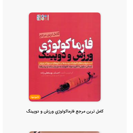
ناموجود
كامل ترين مرجع فارماكولوژي ورزش و دوپينگ