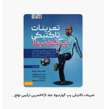
ناموجود
تمرینات تاکتیکی پپ گواردیولا جلد 1(88تمرین ترکیبی تهاج...