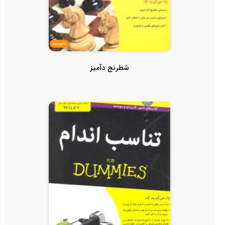
ناموجود
شطرنج دآمیز