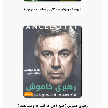
ایروبیک ورزش همگانی ( فعالیت موزون )
ناموجود
رهبری خاموش ( فتح ذهن ها قلب ها و مسابقات )