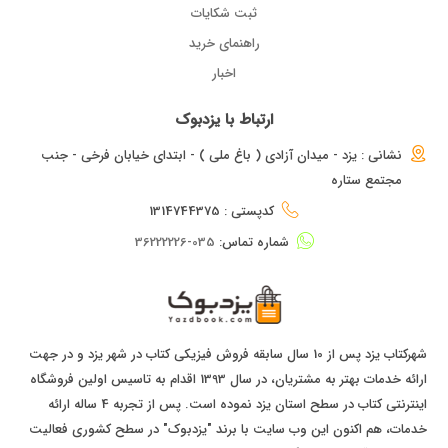
ثبت شکایات
راهنمای خرید
اخبار
ارتباط با یزدبوک
نشانی : یزد - میدان آزادی ( باغ ملی ) - ابتدای خیابان فرخی - جنب
مجتمع ستاره
کدپستی : 1314744375
شماره تماس:
035-36222226
شهرکتاب یزد پس از 10 سال سابقه فروش فیزیکی کتاب در شهر یزد و در جهت
ارائه خدمات بهتر به مشتریان، در سال 1393 اقدام به تاسیس اولین فروشگاه
اینترنتی کتاب در سطح استان یزد نموده است. پس از تجربه 4 ساله ارائه
خدمات، هم اکنون این وب سایت با برند "یزدبوک" در سطح کشوری فعالیت