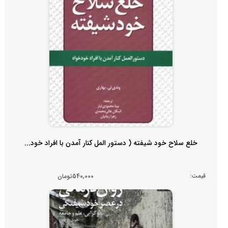
خلع سلاح خود شیفته ( دستور المل کنار آمدن با افراد خود...
قیمت:
540,000تومان