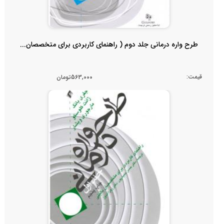
طرح واره درمانی جلد دوم ( راهنمای کاربردی برای متخصصان...
قیمت:
563,000تومان