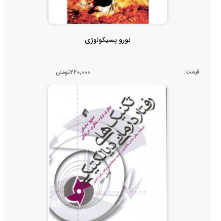
نورو پسیکولوژی
قیمت:
220,000تومان