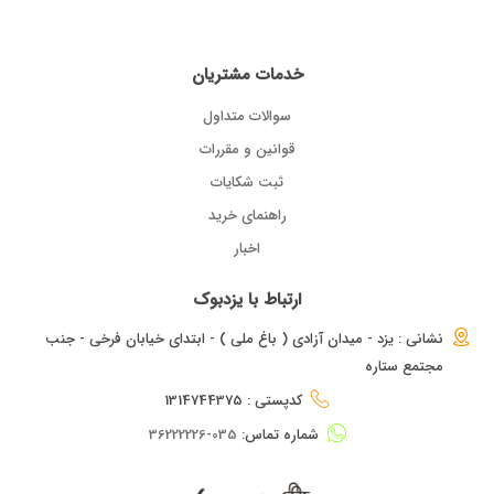
خدمات مشتریان
سوالات متداول
قوانین و مقررات
ثبت شکایات
راهنمای خرید
اخبار
ارتباط با یزدبوک
نشانی : یزد - میدان آزادی ( باغ ملی ) - ابتدای خیابان فرخی - جنب
مجتمع ستاره
کدپستی : 1314744375
شماره تماس:
035-36222226