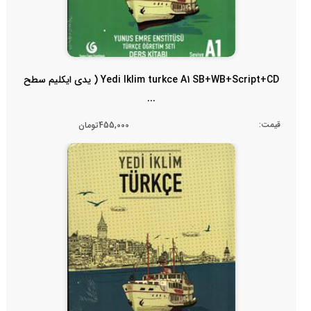
Yedi Iklim turkce A1 SB+WB+Script+CD ( یدی ایکلیم سطح
...
قیمت:
455,000تومان