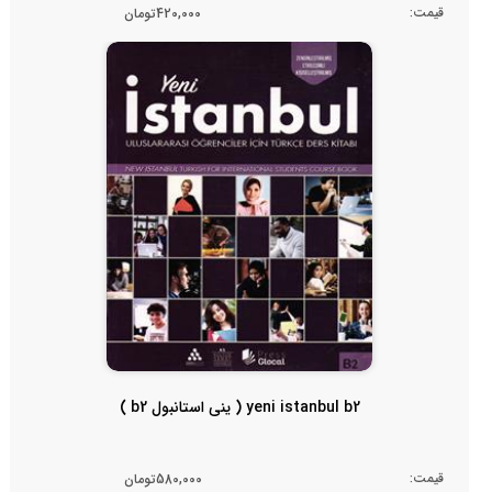
قیمت:
420,000تومان
yeni istanbul b2 ( ینی استانبول b2 )
قیمت:
580,000تومان