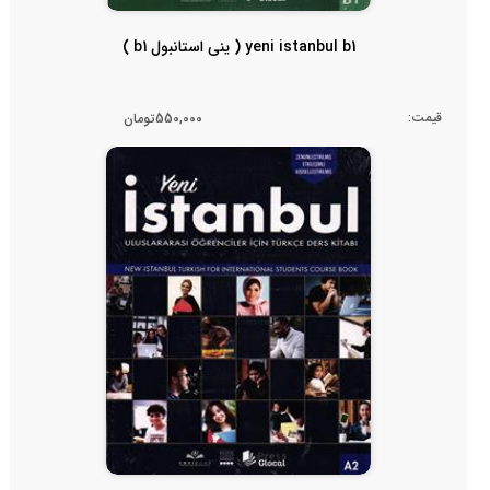
yeni istanbul b1 ( ینی استانبول b1 )
قیمت:
550,000تومان