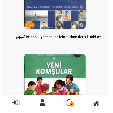
ناموجود
istanbul yabancilar icin turkce ders kitabi a2 آموزش ز...
0