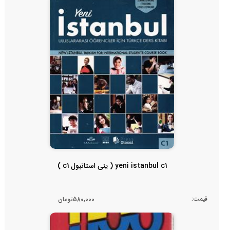
yeni istanbul c1 ( ینی استانبول c1 )
قیمت:
580,000تومان