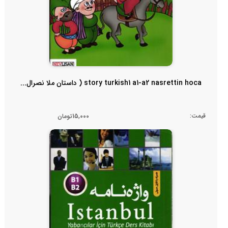
story turkish1 a1-a2 nasrettin hoca ( داستان ملا نصرال...
قیمت:
15,000تومان