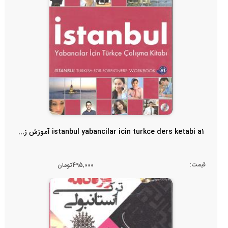
istanbul yabancilar icin turkce ders ketabi a1 آموزش ز...
قیمت:
495,000تومان