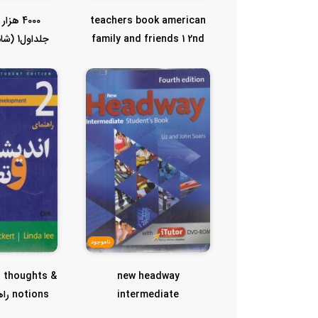
teachers book american
4000 هز
family and friends 1 2nd
جلداول
editio...
دوم س
ناموجود
o thoughts &
new headway
intermediate
tions
student&work book
نیش