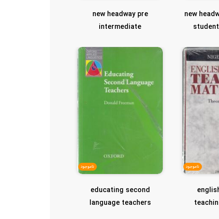
new headway pre
new headw
intermediate
studen
..
student&work book
fourth ...
ناموجود
ناموجود
educating second
englis
language teachers
teachin
theory 