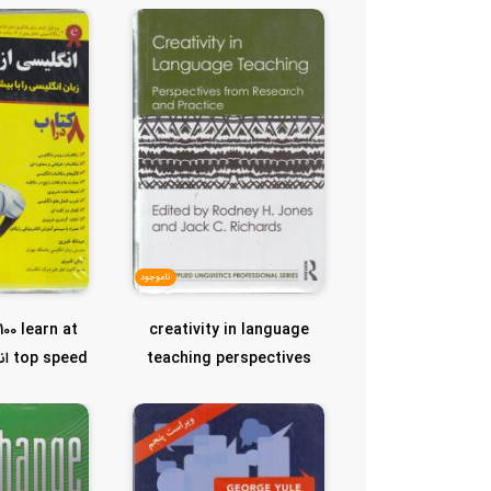
fourth edit...
ناموجود
100 learn at
creativity in language
teaching perspectives
peed
from rese...