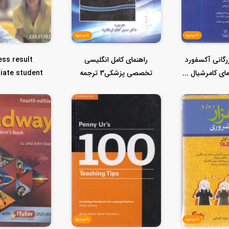
ناموجود
ناموجود
زرگانی آکسفورد
راهنمای کامل انگلیسی
ess result
ای کامرشیال ...
تخصصی پزشکی3 ترجمه
iate student
متون وحل تمرین...
book بیزینس ریزال...
ناموجود
ناموجود