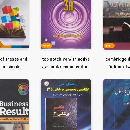
ناموجود
ناموجود
 of theses and
top notch 3a with active
cambridge d
fiction 2 t
book second edition تاپ
s in simple
رینگ...
ناچ 3...
language آ..