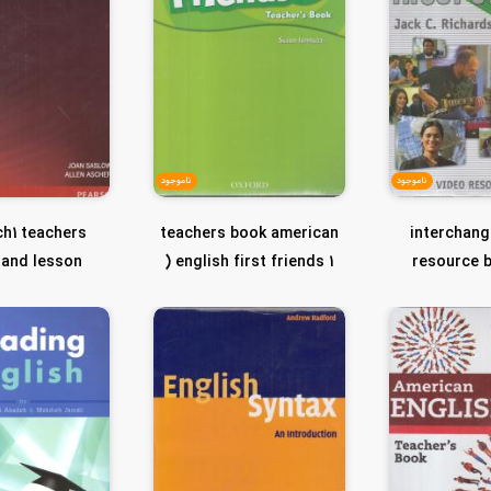
ناموجود
ناموجود
ch1 teachers
teachers book american
interchang
 and lesson
english first friends 1 (
resource 
تیچرز...
er third e...