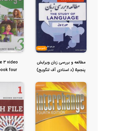
ناموجود
مطالعه و بررسی زبان ویرایش
e 3 video
پنجم5 (د استادی آف لنگویج)
book four
...
edition ویدئو ب...