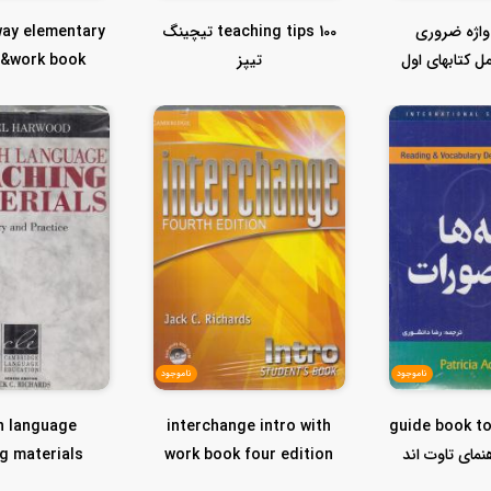
ار واژه ضروری
100 teaching tips تیچینگ
ay elementary
1 (شامل کتابهای اول
تیپز
t&work book
وم...
fourth edit ن.
ناموجود
ناموجود
h language
interchange intro with
guide book t
no راهنمای تاوت اند
work book four edition
g materials
ن...
اینترچنج...
and practic...