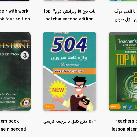
اپ ناچ 2b با اکتیو بوک
تاپ ناچ 1a ویرایش دوم2 .top
ge 2 with work
 غزال جوان
notch1a second edition
2 ب...
ناموجود
ناموجود
teachers 
504 متن کامل با ترجمه فارسی
hers book
one 3 second
lesson plan