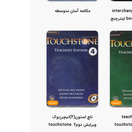
interchan
مکالمه آسان متوسطه
book four edition اینترچنج
ناموجود
ناموجود
teac
تاچ استون(4)تیچرزبوک
touchst
ویرایش دوم2 .touchstone