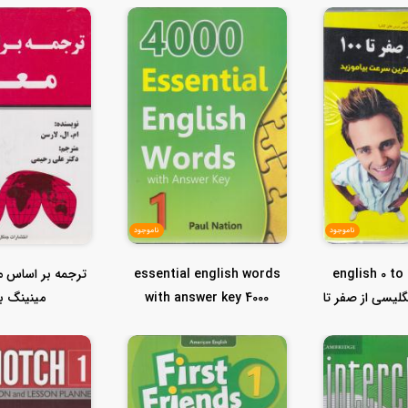
ناموجود
ناموجود
english 0 to 
essential english words
ترجمه بر اساس مع
top s انگلیسی از صفر تا
with answer key 4000
مینینگ 
...
اسنشیال ا...
ترانسلیشن)meani...