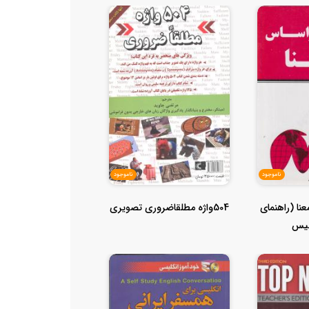
ناموجود
ناموجود
نا (راهنمای
504واژه مطلقاضروری تصویری
بیس