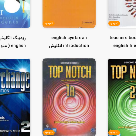
ناموجود
ناموجود
english syntax an
teachers bo
english fil
introduction انگلیش
english (
edit
سینتاکس ان اینتر...
اهالی 
ناموجود
ناموجود