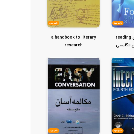
ناموجود
ناموجود
ریدینگ انگلیش reading
a handbook to literary
 متون انگلیسی
research
)
ناموجود
ناموجود