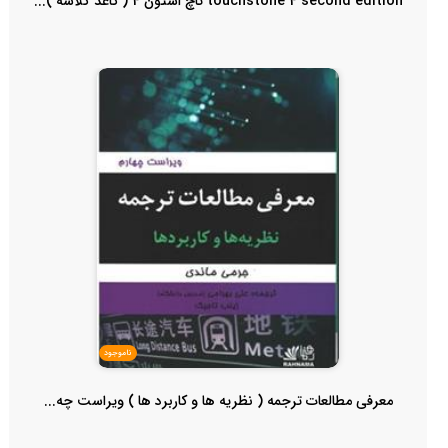
touchstone 4 second edition تاچ استون 4 ( کاغذ گلاسه )...
ناموجود
معرفی مطالعات ترجمه ( نظریه ها و کاربرد ها ) ویراست چه...