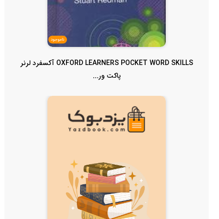
ناموجود
OXFORD LEARNERS POCKET WORD SKILLS آکسفرد لرنر
پاکت ور...