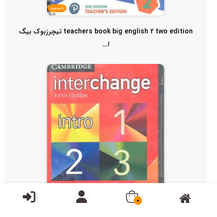
ناموجود
teachers book big english 2 two edition تیچرزبوک بیگ
ا...
0
ناموجود