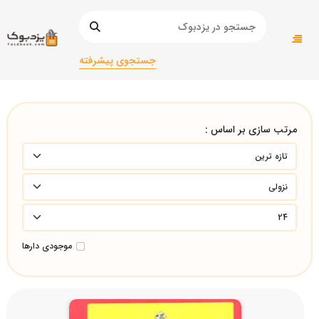
صفحه اصلی
زبان های خارجه
زبان های خارجی/انگلیسی
آموزشی/بزرگسالانآموزشی/بزرگسالان
جستجوی پیشرفته
مرتب سازی بر اساس :
موجودی دارها